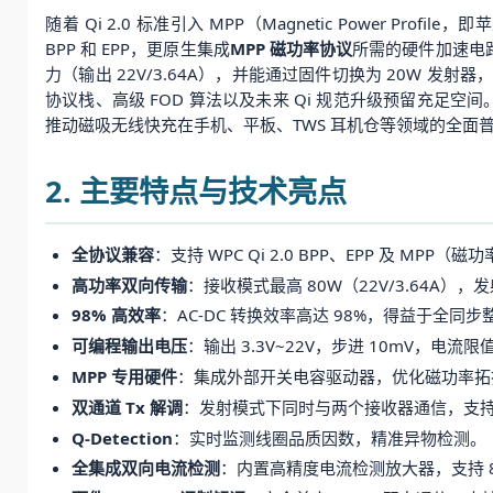
随着 Qi 2.0 标准引入 MPP（Magnetic Power Pr
BPP 和 EPP，更原生集成
MPP 磁功率协议
所需的硬件加速电
力（输出 22V/3.64A），并能通过固件切换为 20W 发射器
协议栈、高级 FOD 算法以及未来 Qi 规范升级预留充足空间。
推动磁吸无线快充在手机、平板、TWS 耳机仓等领域的全面
2. 主要特点与技术亮点
全协议兼容
：支持 WPC Qi 2.0 BPP、EPP 及 M
高功率双向传输
：接收模式最高 80W（22V/3.64A）
98% 高效率
：AC-DC 转换效率高达 98%，得益于全同步整流
可编程输出电压
：输出 3.3V~22V，步进 10mV，电流限值
MPP 专用硬件
：集成外部开关电容驱动器，优化磁功率拓扑
双通道 Tx 解调
：发射模式下同时与两个接收器通信，支
Q-Detection
：实时监测线圈品质因数，精准异物检测。
全集成双向电流检测
：内置高精度电流检测放大器，支持 8