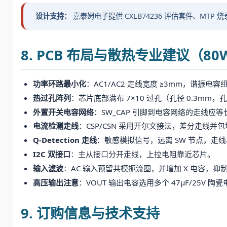
设计支持：
嘉泰姆电子提供 CXLB74236 评估套件、MTP
8. PCB 布局与散热专业建议（80
功率环路最小化
：AC1/AC2 走线宽度 ≥3mm，谐振电容组
热过孔阵列
：芯片底部满布 7×10 过孔（孔径 0.3m
外置开关电容网络
：SW_CAP 引脚到电容网络的走线
电流检测走线
：CSP/CSN 采用开尔文接法，差分走线并
Q-Detection 走线
：敏感模拟信号，远离 SW 节点，走
I2C 双接口
：主从接口分开走线，上拉电阻靠近芯片。
输入滤波
：AC 输入预留共模扼流圈，并增加 X 电容，抑制 
高压输出注意
：VOUT 输出电容选用多个 47μF/25V 陶瓷
9. 订购信息与技术支持