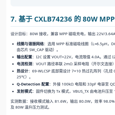
7. 基于 CXLB74236 的 80W 
设计目标：80W 接收，兼容 MPP 磁吸充电，输出 22V/3.64
线圈与谐振网络
：选用 MPP 标准磁吸线圈（L≈6.5μH，D
由芯片 SW_CAP 驱动）。
输出配置
：I2C 设置 VOUT=22V，电流限值 4.0A。通过
电流检测
：VOUT 路径串联 2mΩ 采样电阻（开尔文连接）
热设计
：69-WLCSP 底部需设计 7×10 热过孔阵列（孔
25℃）。
Q-Detection 配置
：外接 100kΩ 电阻和 33pF 电容至
发射模式
：固件切换为 Tx 模式，VBUS_TX 由电池升压至 
实测数据：接收模式输入 81.6W，输出 80.0W，效率 98.0
及 80W 温升压力测试。