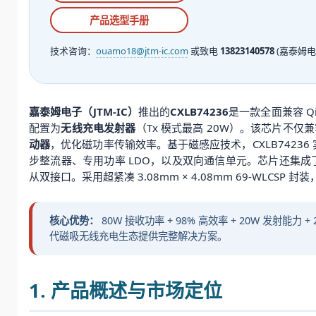
产品选型手册
技术咨询：
ouamo18@jtm-ic.com
或致电
13823140578
(嘉泰姆电
嘉泰姆电子（JTM-IC）
推出的
CXLB74236
是一款全面兼容 Qi
配置为
无线充电发射器
（Tx 模式最高 20W）。该芯片不仅兼容
动器
，优化磁功率传输效率。基于磁感应技术，CXLB74236
步整流器、专用功率 LDO，以及双向通信单元。芯片还集成
从双接口。采用超紧凑 3.08mm × 4.08mm 69-WLCS
核心优势：
80W 接收功率 + 98% 高效率 + 20W 发射能力 +
代磁吸无线充电生态提供完整解决方案。
1. 产品概述与市场定位