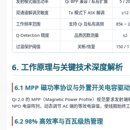
发射模式输出功率
Qi BPP 兼容 / 私有扩展
5 / 2
双通道解调灵敏度
Tx 模式下 ASK 解调
≥12
工作频率范围
支持 Qi 及私有高频
85k ~ 
Q-Detection 精度
品质因数测量
±2
过温保护阈值
关断/恢复
150 / 1
6. 工作原理与关键技术深度解析
6.1 MPP 磁功率协议与外置开关电容驱
Qi 2.0 的 MPP（Magnetic Power Profil
NPO 电容阵列，动态调节 AC 端的等效电容值，使线圈始终
6.2 98% 高效率与百瓦级热管理