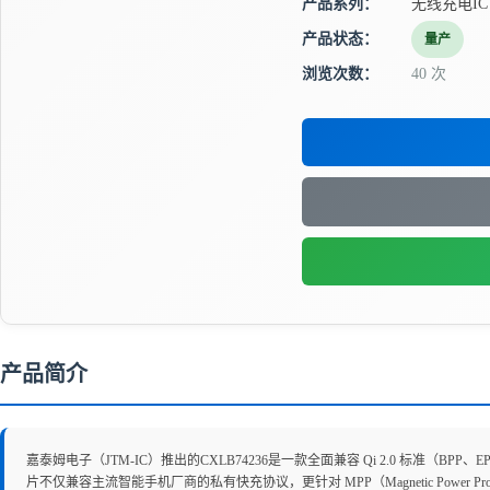
产品系列：
无线充电IC
产品状态：
量产
浏览次数：
40 次
产品简介
嘉泰姆电子（JTM-IC）推出的CXLB74236是一款全面兼容 Qi 2.0 标准（B
片不仅兼容主流智能手机厂商的私有快充协议，更针对 MPP（Magnetic Power 