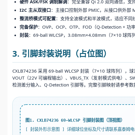
硬件 ASK/FSK 调制解调
：完全兼容 Qi 2.0 双向通信，
I2C 主从双接口
：主接口控制外部 PMIC，从接口供外部 
整流桥模式可配置
：支持全波模式和半波模式，适应不同
完备保护
：OVP、OCP、OTP、FOD（Q-Detection 
封装
：69-ball WLCSP，3.08mm×4.08mm（7×10
3. 引脚封装说明（占位图）
CXLB74236 采用 69-ball WLCSP 封装（7×10
VOUT（22V 可编程输出）、VBUS_TX（发射模式供电）、SW_
检测差分输入、Q-Detection 引脚等。完整引脚映射请参考
图1. CXLB74236 69-WLCSP 引脚封装图（顶视图）
[ 封装外形示意图 ] 详细球位坐标及尺寸请联系嘉泰姆