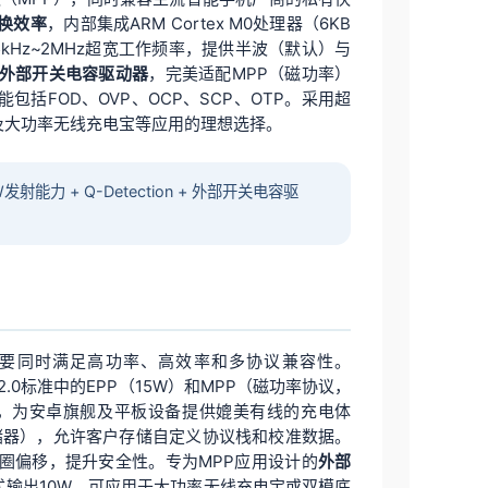
转换效率
，内部集成ARM Cortex M0处理器（6KB
85kHz~2MHz超宽工作频率，提供半波（默认）与
外部开关电容驱动器
，完美适配MPP（磁功率）
括FOD、OVP、OCP、SCP、OTP。采用超
电脑以及大功率无线充电宝等应用的理想选择。
发射能力 + Q-Detection + 外部开关电容驱
需要同时满足高功率、高效率和多协议兼容性。
 2.0标准中的EPP（15W）和MPP（磁功率协议，
充电，为安卓旗舰及平板设备提供媲美有线的充电体
编程存储器），允许客户存储自定义协议栈和校准数据。
圈偏移，提升安全性。专为MPP应用设计的
外部
式输出10W，可应用于大功率无线充电宝或双模底