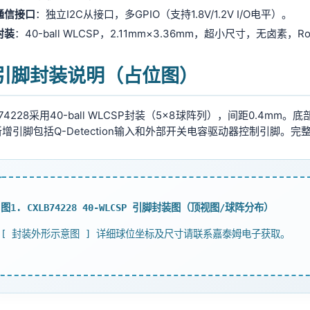
通信接口
：独立I2C从接口，多GPIO（支持1.8V/1.2V I/O电平）。
封装
：40-ball WLCSP，2.11mm×3.36mm，超小尺寸，无卤素，
. 引脚封装说明（占位图）
B74228采用40-ball WLCSP封装（5×8球阵列），间距0.
增引脚包括Q-Detection输入和外部开关电容驱动器控制引脚。
图1. CXLB74228 40-WLCSP 引脚封装图（顶视图/球阵分布）
[ 封装外形示意图 ] 详细球位坐标及尺寸请联系嘉泰姆电子获取。