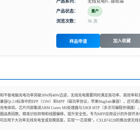
产品系列：
无线充电IC 接收端
产品状态：
量产
浏览次数：
36 次
加入收藏
样品申请
和平板电脑充电功率突破30W向40W迈进，无线充电需要同时满足高功率、高效率和多协议兼
兼容Qi 2.0标准中的EPP（15W）和MPP（磁功率协议，苹果MagSafe兼容），
电体验。芯片内部集成ARM Cortex M0处理器与32KB MTP（多次可编程存储器）
圈品质因数，精准识别异物和线圈偏移，提升安全性。专为MPP应用设计的外部开关电
，可应用于大功率无线充电宝或双模底座，实现“一芯双模”。CXLB74228的推出