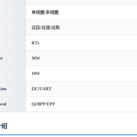
单线圈/多线圈
过压/过流/过热
RTx
er
36W
10W
ion
I2C/UART
ocol
Qi/BPP/EPP
介绍