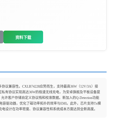
资料下载
容性。CXLB74228应势而生，支持最高36W（12V/3A）接
还可通过私有协议实现高达36W的极速无线充电，为安卓旗舰及平板设备提
，允许客户存储自定义协议栈和校准数据。新加入的Q-Detection功能
容驱动器，优化了磁功率拓扑的效率与EMI。此外，芯片支持Tx模
使无线充电设计在功率密度、协议兼容性和系统成本方面达到全新高度。