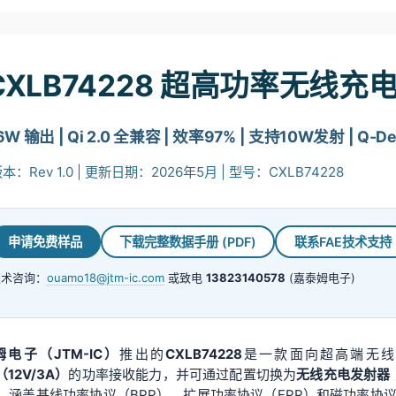
CXLB74228 超高功率无线充电
6W 输出 | Qi 2.0 全兼容 | 效率97% | 支持10W发射 | Q-
：Rev 1.0 | 更新日期：2026年5月 | 型号：CXLB74228
申请免费样品
下载完整数据手册 (PDF)
联系FAE技术支持
技术咨询：
ouamo18@jtm-ic.com
或致电
13823140578
(嘉泰姆电子)
电子（JTM-IC）
推出的
CXLB74228
是一款面向超高端无线
（12V/3A）
的功率接收能力，并可通过配置切换为
无线充电发射器
0，涵盖基线功率协议（BPP）、扩展功率协议（EPP）和磁功率