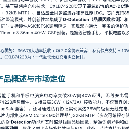
。基于磁感应充电技术，CXLB74228实现了
高达97%的AC-DC
M + 32KB MTP）、自适应全同步整流器和高性能LDO。芯片支持
两种整流模式，并创新性地集成了
Q-Detection（品质因数检测）
和
同时支持硬件ASK和FSK调制解调，实现双向通信。完备的保护功能包
.11mm x 3.36mm 40-WLCSP封装，是旗舰智能手机、平板
核心优势：
36W超大功率接收 + Qi 2.0全协议兼容 + 私有快充支持 + 10W
。CXLB74228为下一代超快无线充电树立标杆。
. 产品概述与市场定位
智能手机和平板电脑充电功率突破30W向40W迈进，无线充电
B74228应势而生，支持最高36W（12V/3A）接收能力，不仅兼容Qi
MagSafe兼容），还可通过私有协议实现高达36W的极速无线
片内部集成ARM Cortex M0处理器与32KB MTP（多次可
入的
Q-Detection
功能可实时监测线圈品质因数，精准识别异物和线
电容驱动器
，优化了磁功率拓扑的效率与EMI。此外，芯片支持Tx模