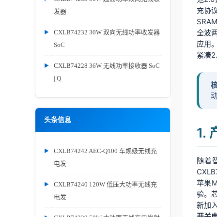
充协议
发器
SRA
全波
CXLB74232 30W 双向无线功率收发器
应用。
SoC
紧凑2
CXLB74228 36W 无线功率接收器 SoC
| Q
动
头条信息
1
CXLB74242 AEC-Q100 车规级无线充
随着
电发
CXL
苹果
CXLB74240 120W 低压大功率无线充
验。芯
电发
新加
开关