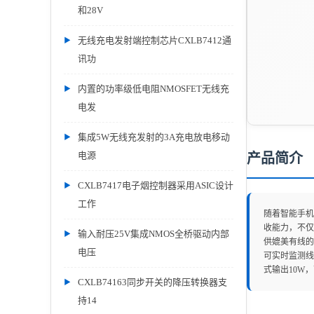
和28V
无线充电发射端控制芯片CXLB7412通
讯功
内置的功率级低电阻NMOSFET无线充
电发
集成5W无线充发射的3A充电放电移动
电源
产品简介
CXLB7417电子烟控制器采用ASIC设计
工作
随着智能手机
收能力，不仅
输入耐压25V集成NMOS全桥驱动内部
供媲美有线的充
电压
可实时监测线
式输出10W
CXLB74163同步开关的降压转换器支
持14