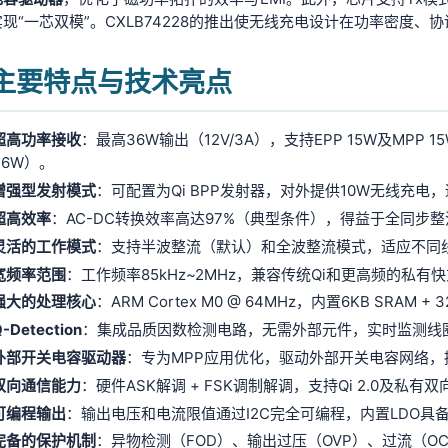
现“一芯双模”。CXLB74228的推出使无线充电设计在功率密度
. 主要特点与技术亮点
超高功率接收
：最高36W输出（12V/3A），支持EPP 15W及MP
36W）。
增强型发射模式
：可配置为Qi BPP发射器，对外提供10W无线充
超高效率
：AC-DC转换效率高达97%（典型条件），得益于全同步整流和极
灵活的工作模式
：支持半波整流（默认）和全波整流模式，适应不同
宽频率范围
：工作频率85kHz~2MHz，兼容传统Qi和更高频的私有
强大的处理核心
：ARM Cortex M0 @ 64MHz，内置6KB SRA
-Detection
：集成品质因数检测电路，无需外部元件，实时监测线
外部开关电容驱动器
：专为MPP应用优化，驱动外部开关电容网络
双向通信能力
：硬件ASK解调 + FSK调制解调，支持Qi 2.0及私
可编程输出
：输出电压和电流限值通过I2C完全可编程，内置LDO具
完备的保护机制
：异物检测（FOD）、输出过压（OVP）、过流（O