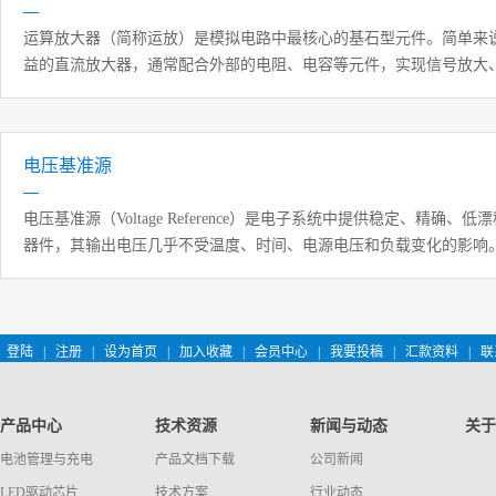
运算放大器（简称运放）是模拟电路中最核心的基石型元件。简单来
益的直流放大器，通常配合外部的电阻、电容等元件，实现信号放大
减法运算等多种功能
电压基准源
电压基准源‌（Voltage Reference）是电子系统中提供‌稳定、精确、
器件，其输出电压几乎不受温度、时间、电源电压和负载变化的影响
数转换器（ADC）、数模转换器（DAC）、精密测量仪器、电源管
链中，是实现高精度数据采集与控制的基础。
登陆
|
注册
|
设为首页
|
加入收藏
|
会员中心
|
我要投稿
|
汇款资料
|
联
产品中心
技术资源
新闻与动态
关于
电池管理与充电
产品文档下载
公司新闻
LED驱动芯片
技术方案
行业动态