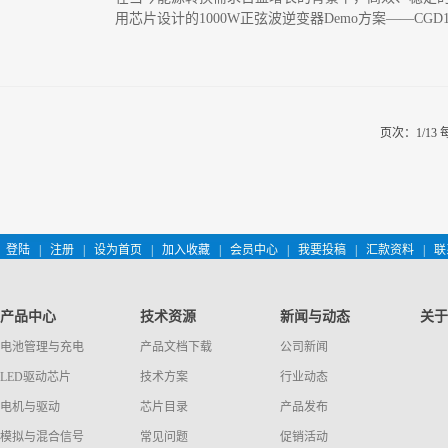
用芯片设计的1000W正弦波逆变器Demo方案——C
页次：1/13
登陆
|
注册
|
设为首页
|
加入收藏
|
会员中心
|
我要投稿
|
汇款资料
|
联
产品中心
技术资源
新闻与动态
关于
电池管理与充电
产品文档下载
公司新闻
LED驱动芯片
技术方案
行业动态
电机与驱动
芯片目录
产品发布
模拟与混合信号
常见问题
促销活动