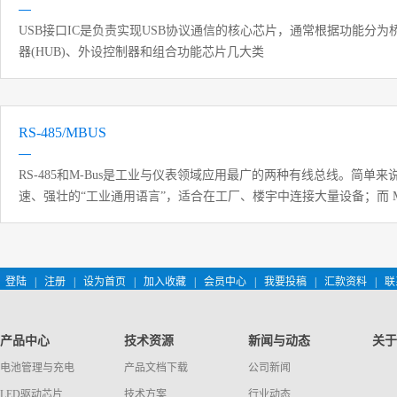
USB接口IC是负责实现USB协议通信的核心芯片，通常根据功能分为
器(HUB)、外设控制器和组合功能芯片几大类
RS-485/MBUS
RS-485和M-Bus是工业与仪表领域应用最广的两种有线总线。简单来说，
速、强壮的“工业通用语言”，适合在工厂、楼宇中连接大量设备；而 M-
气、热表”设计的“省电专用方案”，核心优势是能通过两根数据线为终
登陆
|
注册
|
设为首页
|
加入收藏
|
会员中心
|
我要投稿
|
汇款资料
|
联
产品中心
技术资源
新闻与动态
关于
电池管理与充电
产品文档下载
公司新闻
LED驱动芯片
技术方案
行业动态