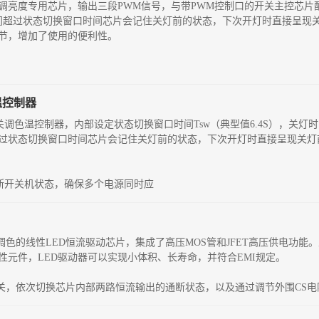
壁开关调亮度专用芯片，输出三段PWM信号，与带PWM控制口的开关主控芯
灯时间超过状态切换窗口时间芯片会记住关灯前的状态，下次开灯时直接呈现
节，增加了使用的便利性。
色温控制器
的开关调色温控制器，内部设定状态切换窗口时间Tsw（典型值6.4S），关
过状态切换窗口时间芯片会记住关灯前的状态，下次开灯时直接呈现关灯
来判断开关机状态，确保多个电源同时应
壁开空调色的线性LED恒流驱动芯片，集成了高压MOS管和JFET高压供电功
性元件，LED驱动器可以实现小体积、长寿命，并符合EMI规定。
电源开关，依次切换芯片内部两路恒流输出的通断状态，以及通过调节外围CS电