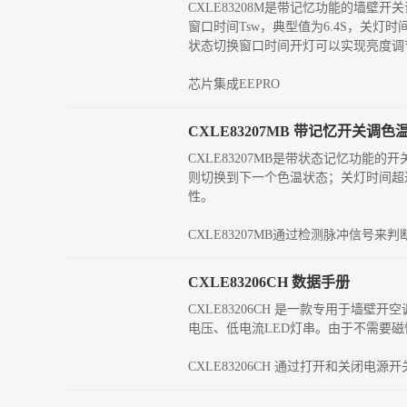
CXLE83208M是带记忆功能的墙
窗口时间Tsw，典型值为6.4S，关
状态切换窗口时间开灯可以实现亮度调
芯片集成EEPRO
CXLE83207MB 带记忆开关调
CXLE83207MB是带状态记忆功能
则切换到下一个色温状态；关灯时间超
性。
CXLE83207MB通过检测脉冲信号
CXLE83206CH 数据手册
CXLE83206CH 是一款专用于墙
电压、低电流LED灯串。由于不需要磁
CXLE83206CH 通过打开和关闭