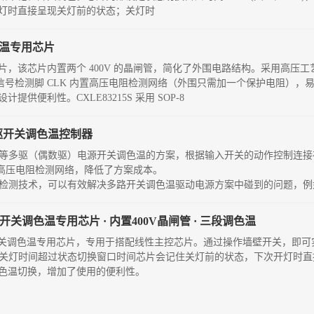
灯时直接呈现关灯前的状态；关灯时
调色温专用芯片
的芯片，该芯片内置两个 400V 的晶闸管，简化了外围电路结构。采用高压工艺，
号检测脚 CLK 内置高压电阻检测网络（外围只需加一个保护电阻），易于兼容 
设计提供便利性。CXLE83215S 采用 SOP-8
/四驱开关调色温控制器
、四驱等多驱（偶数驱）电源开关调色温的方案，根据输入开关的动作控制连接在 
电和高压电阻检测网络，降低了方案成本。
信号开关检测技术，可以有效解决多路开关调色温驱动电源方案中碰到的问题，
开关调色温专用芯片 · 内置400V晶闸管 · 三段调色温
的墙壁开关调色温专用芯片，专用于搭配线性主控芯片。通过操作墙壁开关，即
4S），关灯时间超过状态切换窗口时间芯片会记住关灯前的状态，下次开灯时
色温切换，增加了使用的便利性。