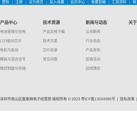
登陆
|
注册
|
设为首页
|
加入收藏
|
会员中心
|
我要投稿
|
汇款资料
|
联
产品中心
技术资源
新闻与动态
关于
电池管理与充电
产品文档下载
公司新闻
LED驱动芯片
技术方案
行业动态
电机与驱动
芯片目录
产品发布
模拟与混合信号
常见问题
促销活动
微控制器与存储
旧闻博览
深圳市南山区嘉泰姆电子经营部 版权所有 © 2023
粤ICP备13004986号
|
隐私政策