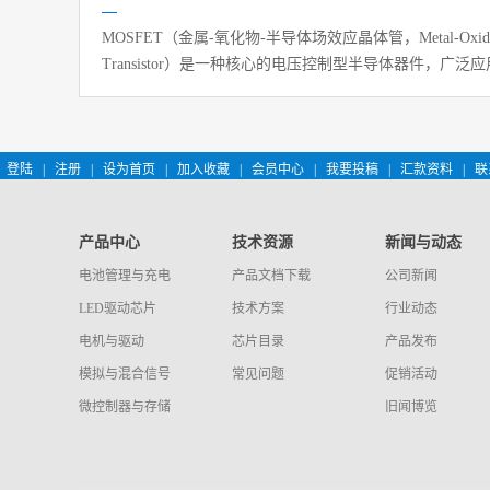
MOSFET‌（金属-氧化物-半导体场效应晶体管，Metal-Oxide-Semic
Transistor）是一种核心的电压控制型半导体器件，广
理、电机驱动及功率转换等领域。它通过栅极电压调控源
现对电流的精确控制，具有‌高输入阻抗、低驱动功耗、开
登陆
|
注册
|
设为首页
|
加入收藏
|
会员中心
|
我要投稿
|
汇款资料
|
联
产品中心
技术资源
新闻与动态
电池管理与充电
产品文档下载
公司新闻
LED驱动芯片
技术方案
行业动态
电机与驱动
芯片目录
产品发布
模拟与混合信号
常见问题
促销活动
微控制器与存储
旧闻博览