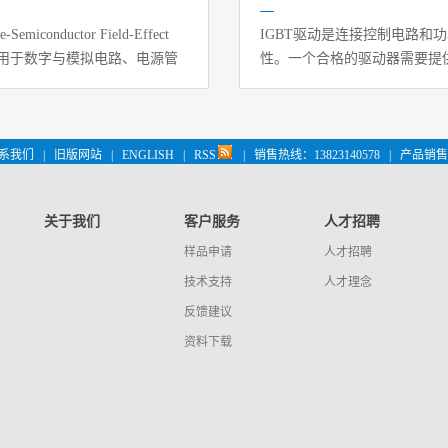
onductor Field-Effect
IGBT驱动是连接控制电路和
泛应用于数字与模拟电路、电源管
性。一个合格的驱动器需要提供陡
极与漏极之间的导电沟道，实
关断）、电气隔离以及完善的
关速度快‌等优点
系我们
|
旧版网站
|
ENGLISH
|
RSS
|
销售热线：13823140578
|
产品销售 
关于我们
客户服务
人才招聘
样品申请
人才招聘
技术支持
人才理念
反馈建议
资料下载