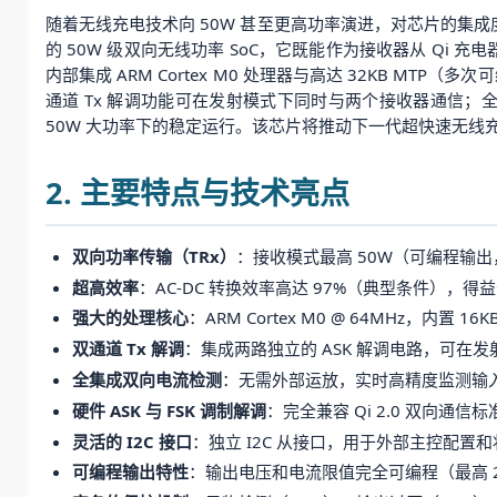
随着无线充电技术向 50W 甚至更高功率演进，对芯片的集成
的 50W 级双向无线功率 SoC，它既能作为接收器从 Qi 充
内部集成 ARM Cortex M0 处理器与高达 32KB MT
通道 Tx 解调功能可在发射模式下同时与两个接收器通信；全集
50W 大功率下的稳定运行。该芯片将推动下一代超快速无线
2. 主要特点与技术亮点
双向功率传输（TRx）
：接收模式最高 50W（可编程输出，支
超高效率
：AC-DC 转换效率高达 97%（典型条件），得益于
强大的处理核心
：ARM Cortex M0 @ 64MHz，内置
双通道 Tx 解调
：集成两路独立的 ASK 解调电路，可
全集成双向电流检测
：无需外部运放，实时高精度监测输入/
硬件 ASK 与 FSK 调制解调
：完全兼容 Qi 2.0 双向通
灵活的 I2C 接口
：独立 I2C 从接口，用于外部主控配置和状
可编程输出特性
：输出电压和电流限值完全可编程（最高 20