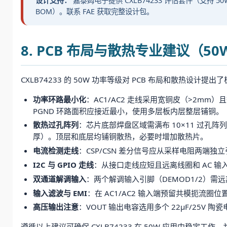
设计支持：
嘉泰姆电子提供 CXLB74233 评估套件（支持 5
BOM）。联系 FAE 获取完整设计包。
8. PCB 布局与散热专业建议（5
CXLB74233 的 50W 功率等级对 PCB 布局和散热设计
功率环路最小化
：AC1/AC2 走线采用宽铜皮（>2mm）
PGND 环路面积应接近最小，使用多层板内层整层铺铜。
散热过孔阵列
：芯片底部焊盘区域需满布 10×11 过孔阵
厚）。顶层和底层均铺铜散热，必要时增加散热片。
电流检测走线
：CSP/CSN 差分信号应从采样电阻两端独
I2C 与 GPIO 走线
：从接口走线应短且远离线圈和 AC 输
双通道解调输入
：两个解调输入引脚（DEMOD1/2）需远离
输入滤波与 EMI
：在 AC1/AC2 输入端预留共模扼流圈
高压输出注意
：VOUT 输出电容选用多个 22μF/25V 
遵循以上建议可确保 CXLB74233 在 50W 应用中稳定工作，并通