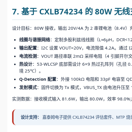
7. 基于 CXLB74234 的 80W
设计目标：80W 接收，输出 20V/4A 为 2 串锂电池（8.4
线圈与谐振网络
：定制多股利兹线线圈（L≈6μH，DCR<12m
输出配置
：I2C 设置 VOUT=20V，电流限值 4.2A。通过
电流检测
：VOUT 路径串联 2mΩ 采样电阻（4 引脚开尔文
热设计
：53-WLCSP 底部需设计 6×9 热过孔阵列（孔
境 25℃）。
Q-Detection 配置
：外接 100kΩ 电阻和 33pF 电容至
发射模式
：固件切换为 Tx 模式，VBUS_TX 由电池升压至
实测数据：接收模式输入 81.6W，输出 80.0W，效率 98.0
设计支持：
嘉泰姆电子提供 CXLB74234 评估套件、MTP