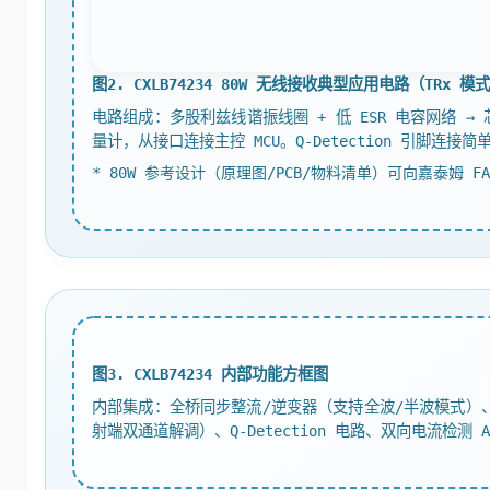
图2. CXLB74234 80W 无线接收典型应用电路（TRx 模
电路组成：多股利兹线谐振线圈 + 低 ESR 电容网络 → 芯片 
量计，从接口连接主控 MCU。Q-Detection 引脚连接简
* 80W 参考设计（原理图/PCB/物料清单）可向嘉泰姆 F
图3. CXLB74234 内部功能方框图
内部集成：全桥同步整流/逆变器（支持全波/半波模式）、98% 效率
射端双通道解调）、Q-Detection 电路、双向电流检测