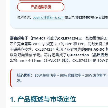
产品选型手册
技术咨询：
ouamo18@jtm-ic.com
或致电
13823140578
(嘉泰姆电
嘉泰姆电子（JTM-IC）
推出的
CXLB74234
是一款颠覆性的无
芯片完全兼容 WPC Qi 规范 2.0 的 BPP 和 EP
于磁感应技术，CXLB74234 实现了业界领先的
98% AC-DC
以及双向通信单元。芯片还集成了
Q-Detection（品质
2.79mm × 4.19mm 53-WLCSP 封装，CXLB74234 是
核心优势：
80W 接收功率 + 98% 巅峰效率 + 30W 发射能力
准。
1. 产品概述与市场定位