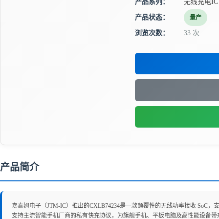
产品系列：
无线充电IC
产品状态：
量产
浏览次数：
33 次
产品简介
嘉泰姆电子（JTM-IC）推出的CXLB74234是一款颠覆性的无线功率接收 SoC，支
支持主流智能手机厂商的私有快充协议，为旗舰手机、平板电脑及高性能设备带来真正的“有