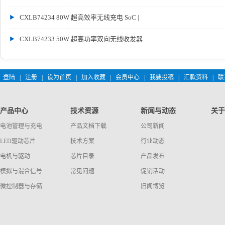
CXLB74234 80W 超高效率无线充电 SoC |
CXLB74233 50W 超高功率双向无线收发器
登陆
|
注册
|
设为首页
|
加入收藏
|
会员中心
|
我要投稿
|
汇款资料
|
联
产品中心
技术资源
新闻与动态
关于
电池管理与充电
产品文档下载
公司新闻
LED驱动芯片
技术方案
行业动态
电机与驱动
芯片目录
产品发布
模拟与混合信号
常见问题
促销活动
微控制器与存储
旧闻博览