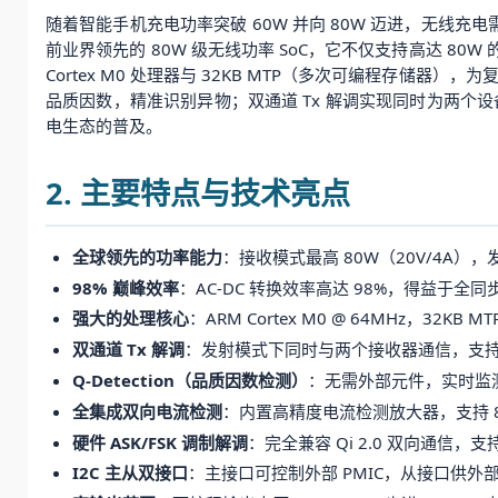
随着智能手机充电功率突破 60W 并向 80W 迈进，无线充
前业界领先的 80W 级无线功率 SoC，它不仅支持高达 80W
Cortex M0 处理器与 32KB MTP（多次可编程存储器），
品质因数，精准识别异物；双通道 Tx 解调实现同时为两个设备充
电生态的普及。
2. 主要特点与技术亮点
全球领先的功率能力
：接收模式最高 80W（20V/4A）
98% 巅峰效率
：AC-DC 转换效率高达 98%，得益于全同步整
强大的处理核心
：ARM Cortex M0 @ 64MHz，32K
双通道 Tx 解调
：发射模式下同时与两个接收器通信，支
Q-Detection（品质因数检测）
：无需外部元件，实时监测
全集成双向电流检测
：内置高精度电流检测放大器，支持 8
硬件 ASK/FSK 调制解调
：完全兼容 Qi 2.0 双向通信，
I2C 主从双接口
：主接口可控制外部 PMIC，从接口供外部