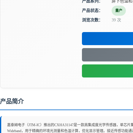
产品系列：
屏下色温和
产品状态：
量产
浏览次数：
39 次
产品简介
嘉泰姆电子（JTM-IC）推出的CXHA31147是一款高集成度光学传感器，单芯片集
Wideband，用于精确的环境光测量和色温计算，优化显示管理。接近传感功