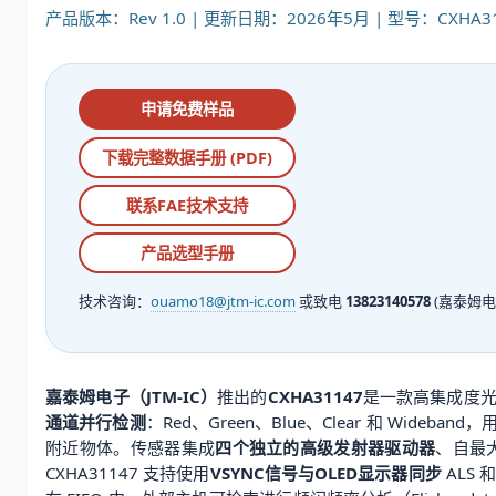
产品版本：Rev 1.0 | 更新日期：2026年5月 | 型号：CXHA31
申请免费样品
下载完整数据手册 (PDF)
联系FAE技术支持
产品选型手册
技术咨询：
ouamo18@jtm-ic.com
或致电
13823140578
(嘉泰姆电
嘉泰姆电子（JTM-IC）
推出的
CXHA31147
是一款高集成度
通道并行检测
：Red、Green、Blue、Clear 和 W
附近物体。传感器集成
四个独立的高级发射器驱动器
、自最
CXHA31147 支持使用
VSYNC信号与OLED显示器同步
ALS 