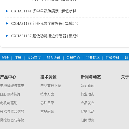
CXHA31141 光学皇冠传感器 | 超低功耗
CXHA31138 红外光数字转换器 | 集成940
CXHA31137 超低功耗接近传感器 | 集成9
登陆
|
注册
|
设为首页
|
加入收藏
|
会员中心
|
我要投稿
|
汇款资料
|
联
产品中心
技术资源
新闻与动态
关于
电池管理与充电
产品文档下载
公司新闻
LED驱动芯片
技术方案
行业动态
电机与驱动
芯片目录
产品发布
模拟与混合信号
常见问题
促销活动
微控制器与存储
旧闻博览