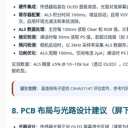
硬件集成
：传感器贴装在 OLED 面板背部，光窗对准屏幕透光
寄存器配置
：ALS 积分时间 100ms，增益自动；启用 VSY
次，启用环境光减法和串扰消除。
ALS 数据处理
：主控每 100ms 读取 Clear 和 RGB 值
接近检测
：通话时每 50ms 读取 PS 值，若超过阈值
频闪检测
：相机启动时，以 2kHz 采样率采集 ALS 数据
功耗优化
：ALS 周期 100ms，空闲电流 2μA；通话时 PS
实测数据：ALS 精度 ±5% @ 10~10k lux（透过 OLED
舰机型。
设计支持：
嘉泰姆电子提供 CXHA31147 评估套件、参考代码（
8. PCB 布局与光路设计建议（屏
光路设计
：传感器光窗正对 OLED 屏幕透光区域（通