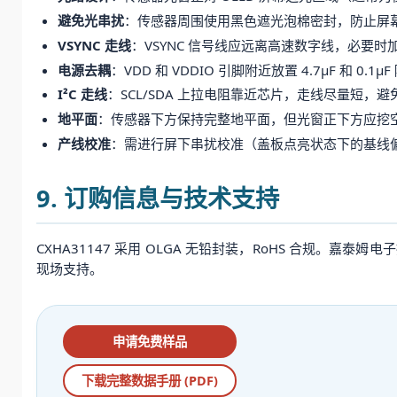
避免光串扰
：传感器周围使用黑色遮光泡棉密封，防止屏幕发
VSYNC 走线
：VSYNC 信号线应远离高速数字线，必要时加
电源去耦
：VDD 和 VDDIO 引脚附近放置 4.7μF 和 0
I²C 走线
：SCL/SDA 上拉电阻靠近芯片，走线尽量短，
地平面
：传感器下方保持完整地平面，但光窗正下方应挖
产线校准
：需进行屏下串扰校准（盖板点亮状态下的基线偏
9. 订购信息与技术支持
CXHA31147 采用 OLGA 无铅封装，RoHS 合规
现场支持。
申请免费样品
下载完整数据手册 (PDF)