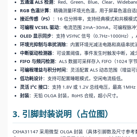
五通道 ALS 检测
：Red、Green、Blue、Clear、Wi
RGB 色温计算
：精确测量环境光色温，用于屏幕色温自适应（T
接近传感（PS）
：16 位分辨率，支持经典模式和共模模式，内
可编程 VCSEL 驱动
：电流范围 2mA~30mA，可编程
OLED 显示同步
：支持 VSYNC 信号（0.7Hz~1000H
环境光抑制与串扰消除
：内置环境光减法电路和高级串扰
中断驱动检测器
：可设置阈值，事件发生时触发中断，减
FIFO 与频闪检测
：ALS 数据可采样存入 FIFO（1024
可编程增益与积分时间
：灵活配置 ALS 动态范围（增益
低功耗设计
：支持可配置睡眠模式，空闲电流极低。
灵活 I²C 接口
：支持 1.8V 或 1.2V 总线电压，最高 1MH
封装
：无铅 OLGA 封装，RoHS 合规，超小尺寸。
3. 引脚封装说明（占位图）
CXHA31147 采用微型 OLGA 封装（具体引脚数及尺寸参考数