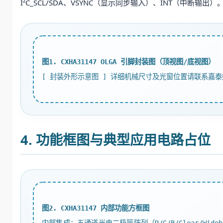
I²C_SCL/SDA、VSYNC（显示同步输入）、INT（中
图1. CXHA31147 OLGA 引脚封装图（顶视图/底视图）
[ 封装外形示意图 ] 详细机械尺寸及光窗位置请联系嘉
4. 功能框图与典型应用电路占位
图2. CXHA31147 内部功能方框图
内部集成：五通道光电二极管阵列（R/G/B/Clear/Wide