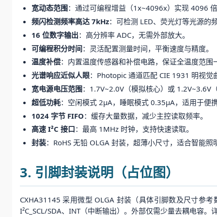
宽动态范围
：通过可编程增益（1x~4096x）实现 409
频闪检测频率高达 7kHz
：可检测 LED、荧光灯等光源的频闪，
16 位数字输出
：高分辨率 ADC，无需外部放大。
可编程积分时间
：灵活配置测量时间，平衡速度与精度。
温度补偿
：内置温度传感器和补偿电路，保证全温度范围
光谱响应近似人眼
：Photopic 通道匹配 CIE 1931
宽电源电压范围
：1.7V~2.0V（模拟核心）或 1.2V~3.
超低功耗
：空闲模式 2μA，睡眠模式 0.35μA，适用于便
1024 字节 FIFO
：缓存大量数据，减少主控读取频率。
高速 I²C 接口
：最高 1MHz 时钟，支持快速读取。
封装
：RoHS 无铅 OLGA 封装，超薄小尺寸，适合智能
3. 引脚封装说明（占位图）
CXHA31145 采用微型 OLGA 封装（具体引脚数及尺寸参考数
I²C_SCL/SDA、INT（中断输出）。外部仅需少量去耦电