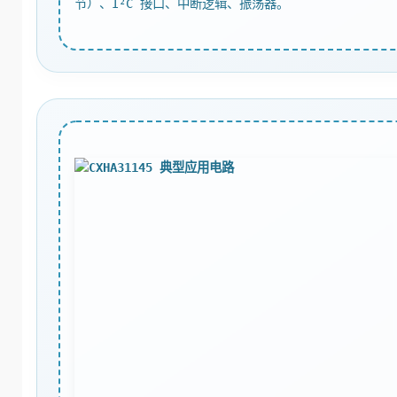
节）、I²C 接口、中断逻辑、振荡器。