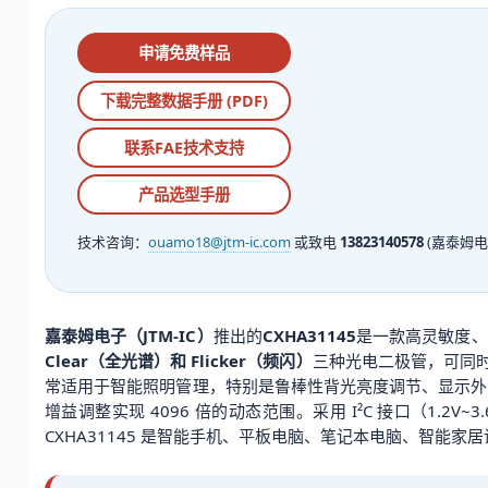
申请免费样品
下载完整数据手册 (PDF)
联系FAE技术支持
产品选型手册
技术咨询：
ouamo18@jtm-ic.com
或致电
13823140578
(嘉泰姆电
嘉泰姆电子（JTM-IC）
推出的
CXHA31145
是一款高灵敏度、
Clear（全光谱）和 Flicker（频闪）
三种光电二极管，可同
常适用于智能照明管理，特别是鲁棒性背光亮度调节、显示外观优化
增益调整实现 4096 倍的动态范围。采用 I²C 接口（1.2
CXHA31145 是智能手机、平板电脑、笔记本电脑、智能