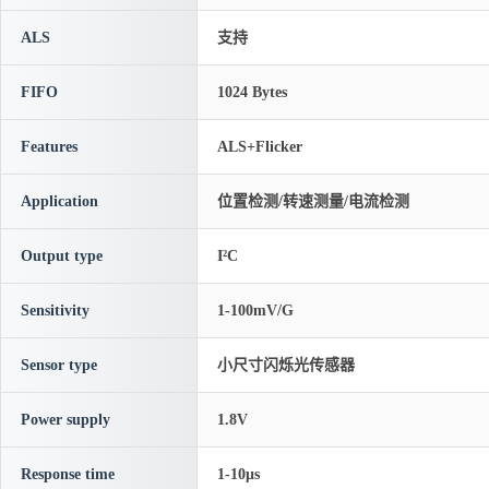
ALS
支持
FIFO
1024 Bytes
Features
ALS+Flicker
Application
位置检测/转速测量/电流检测
Output type
I²C
Sensitivity
1-100mV/G
Sensor type
小尺寸闪烁光传感器
Power supply
1.8V
Response time
1-10μs