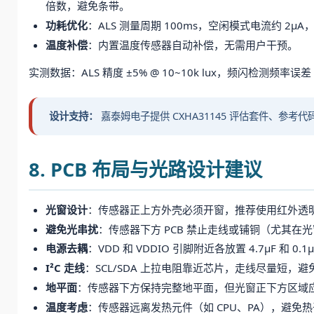
倍数，避免条带。
功耗优化
：ALS 测量周期 100ms，空闲模式电流约 2μA
温度补偿
：内置温度传感器自动补偿，无需用户干预。
实测数据：ALS 精度 ±5% @ 10~10k lux，频闪检测
设计支持：
嘉泰姆电子提供 CXHA31145 评估套件、参考代
8. PCB 布局与光路设计建议
光窗设计
：传感器正上方外壳必须开窗，推荐使用红外透
避免光串扰
：传感器下方 PCB 禁止走线或铺铜（尤其
电源去耦
：VDD 和 VDDIO 引脚附近各放置 4.7μF 和 
I²C 走线
：SCL/SDA 上拉电阻靠近芯片，走线尽量短，
地平面
：传感器下方保持完整地平面，但光窗正下方区域
温度考虑
：传感器远离发热元件（如 CPU、PA），避免