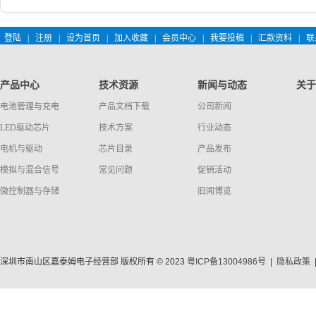
登陆
|
注册
|
设为首页
|
加入收藏
|
会员中心
|
我要投稿
|
汇款资料
|
联
产品中心
技术资源
新闻与动态
关于
电池管理与充电
产品文档下载
公司新闻
LED驱动芯片
技术方案
行业动态
电机与驱动
芯片目录
产品发布
模拟与混合信号
常见问题
促销活动
微控制器与存储
旧闻博览
深圳市南山区嘉泰姆电子经营部 版权所有 © 2023
粤ICP备13004986号
|
隐私政策