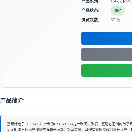
产品系列：
小尺寸闪烁
产品状态：
量产
浏览次数：
37 次
产品简介
嘉泰姆电子（JTM-IC）推出的CXHA31145是一款高灵敏度、宽动态范围的数字环
可同时输出环境光照度数据和光源频闪频率信息。其架构能够精确测量环境光，提