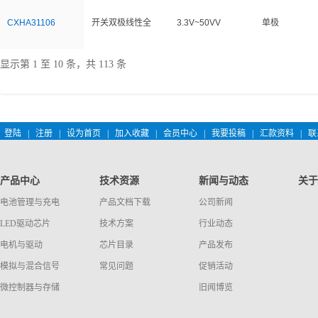
CXHA31106
开关双极线性全
3.3V~50VV
单极
显示第 1 至 10 条，共 113 条
登陆
|
注册
|
设为首页
|
加入收藏
|
会员中心
|
我要投稿
|
汇款资料
|
联
产品中心
技术资源
新闻与动态
关于
电池管理与充电
产品文档下载
公司新闻
LED驱动芯片
技术方案
行业动态
电机与驱动
芯片目录
产品发布
模拟与混合信号
常见问题
促销活动
微控制器与存储
旧闻博览