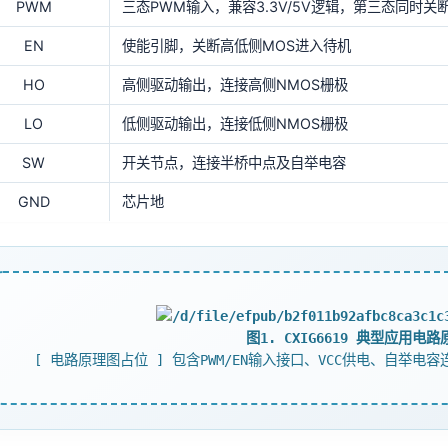
PWM
三态PWM输入，兼容3.3V/5V逻辑，第三态同时关
EN
使能引脚，关断高低侧MOS进入待机
HO
高侧驱动输出，连接高侧NMOS栅极
LO
低侧驱动输出，连接低侧NMOS栅极
SW
开关节点，连接半桥中点及自举电容
GND
芯片地
图1. CXIG6619 典型应用电
[ 电路原理图占位 ] 包含PWM/EN输入接口、VCC供电、自举电容