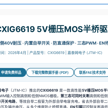
CXIG6619 5V栅压MOS半桥
侧40V耐压 · 内置自举开关 · 防直通保护 · 三态PWM · EN
：2026年4月 | 产品型号：CXIG6619 | 嘉泰姆电子 (JTM-IC)
申请免费样品
下载完整数据手册 (PDF)
联系FAE技术支持
姆电子
（JTM-IC）推出的
CXIG6619
是一款高性能
5V栅压MOS
WM输入控制高侧和低侧NMOS栅极，
第三态可同时关断
高侧和低侧
举开关电路
，等效自举二极管为外部自举电容充电，省去外部自举二
电压及输出电压，从多个维度防止桥臂直通。
EN引脚
可控制关断高低