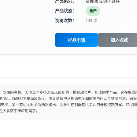
产品系列：
智能集成功率器件
产品状态：
量产
浏览次数：
109 次
加入收藏
样品申请
19 是一款面向高频、大电流同步整流Buck应用的半桥驱动芯片。相比同类产品，它在
BOM，降低PCB布局复杂度。防直通保护从栅源电压和输出电压两个维度检测，确保
V逻辑电平，第三态可同时关断两路输出，为多相控制器提供灵活的栅极控制方案。EN
满足大多数中压应用需求。