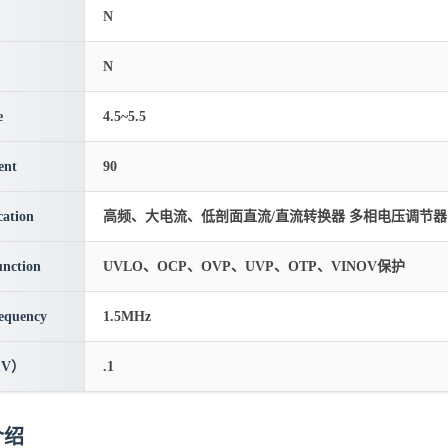
N
N
e
4.5~5.5
ent
90
cation
高频、大电流、低剖面直流/直流转换器 多相电压调节器 
unction
UVLO、OCP、OVP、UVP、OTP、VINOV保护
requency
1.5MHz
V）
.1
介绍