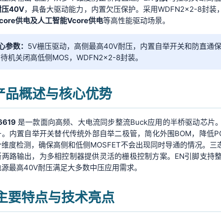
压40V
，具备大驱动能力，内置欠压保护。采用WDFN2×2-8封装
core供电及人工智能Vcore供电
等高性能驱动场景。
心参数：
5V栅压驱动，高侧最高40V耐压，内置自举开关和防直通保护
N待机关闭高低侧MOS，WDFN2×2-8封装。
. 产品概述与核心优势
6619
是一款面向高频、大电流同步整流Buck应用的半桥驱动芯片
升。内置自举开关替代传统外部自举二极管，简化外围BOM，降低P
维度检测，确保高侧和低侧MOSFET不会出现同时导通的情况。三态
断两路输出，为多相控制器提供灵活的栅极控制方案。EN引脚支持
电源最高40V耐压满足大多数中压应用需求。
. 主要特点与技术亮点