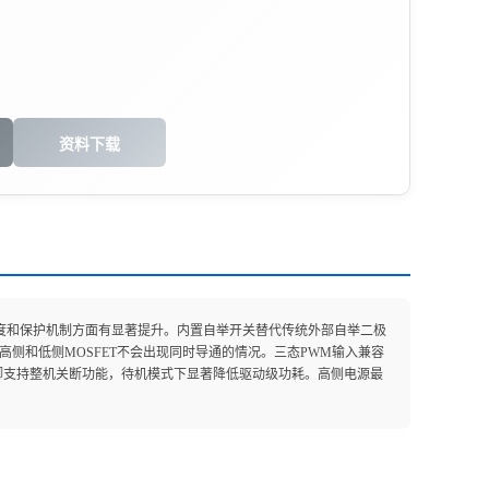
资料下载
集成度和保护机制方面有显著提升。内置自举开关替代传统外部自举二极
高侧和低侧MOSFET不会出现同时导通的情况。三态PWM输入兼容
引脚支持整机关断功能，待机模式下显著降低驱动级功耗。高侧电源最