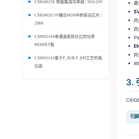
CXIG6625E 智能集成功率级 | 50A/24V
高
5
CXIG6620 5V栅压MOS半桥驱动芯片 |
内
2MH
内
CXMS5104单通道高性价比的功率
P
MOSFET管
E
内
CXMS5103基于P_SUB P_EPI工艺的高
W
压高
3.
CXI
引脚