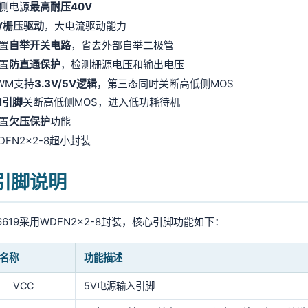
侧电源
最高耐压40V
V栅压驱动
，大电流驱动能力
置
自举开关电路
，省去外部自举二极管
置
防直通保护
，检测栅源电压和输出电压
WM支持
3.3V/5V逻辑
，第三态同时关断高低侧MOS
N引脚
关断高低侧MOS，进入低功耗待机
置
欠压保护
功能
DFN2×2-8超小封装
 引脚说明
G6619采用WDFN2×2-8封装，核心引脚功能如下：
名称
功能描述
VCC
5V电源输入引脚