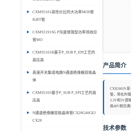
CXMS5101高性价比的大功率MOS管
IGBT管
CXMS5191SG P沟道增强型功率场效应
管MO
CXMS5101B基于P_SUB P_EPI工艺的
高压高
产品简介
高速开关集成电路N通道绝缘栅双极晶
体
CXIG66
CXMS5103基于P_SUB P_EPI工艺的高
管，简化外围
压高
3.3V和5
高40V耐压
N通道绝缘栅双极晶体管CX28G40GEJ
CX28
技术参数