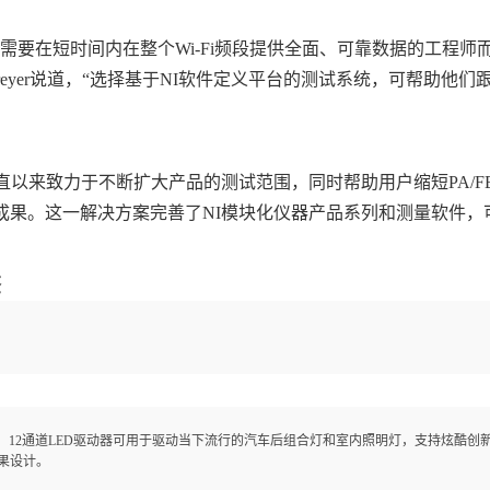
于需要在短时间内在整个Wi-Fi频段提供全面、可靠数据的工程师
nie Breyer说道，“选择基于NI软件定义平台的测试系统，可帮助
一直以来致力于不断扩大产品的测试范围，同时帮助用户缩短PA/FE
果。这一解决方案完善了NI模块化仪器产品系列和测量软件，可对2.4
签
：
12通道LED驱动器可用于驱动当下流行的汽车后组合灯和室内照明灯，支持炫酷创
果设计。