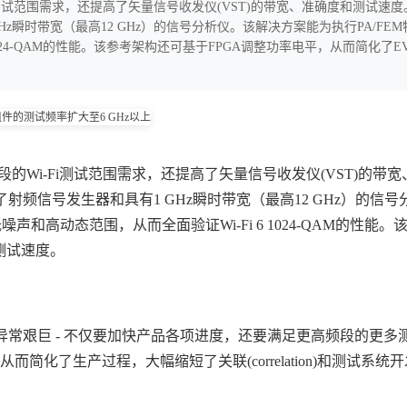
的Wi-Fi测试范围需求，还提高了矢量信号收发仪(VST)的带宽、准确度和测试速
瞬时带宽（最高12 GHz）的信号分析仪。该解决方案能为执行PA/FE
024-QAM的性能。该参考架构还可基于FPGA调整功率电平，从而简化了E
准频段的Wi-Fi测试范围需求，还提高了矢量信号收发仪(VST)的带
频信号发生器和具有1 GHz瞬时带宽（最高12 GHz）的信号
和高动态范围，从而全面验证Wi-Fi 6 1024-QAM的性能
测试速度。
异常艰巨 - 不仅要加快产品各项进度，还要满足更高频段的更多测
简化了生产过程，大幅缩短了关联(correlation)和测试系统