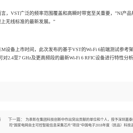
而言，VST广泛的频率范围覆盖和高瞬时带宽至关重要，”NI产
他们跟上无线标准的最新发展。”
M设备上市时间，此次发布的基于VST的Wi-Fi 6前端测试参考
至7 GHz及更高频段的最新Wi-Fi 6 RFIC设备进行特性分
下一篇：
新
为表彰在集团科技创新中作出突出贡献的单位和个人，授予深圳嘉泰
司“国家电网自主可控智能信息采集芯片”项目“中国电子2018年度（民品）科技