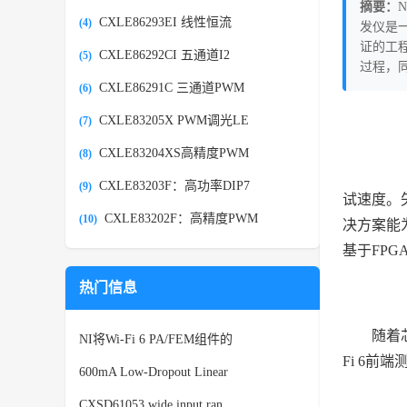
摘要：
CXLE86293EI 线性恒流
(4)
发仪是一
证的工程
CXLE86292CI 五通道I2
(5)
过程，
CXLE86291C 三通道PWM
(6)
CXLE83205X PWM调光LE
(7)
CXLE83204XS高精度PWM
(8)
NI
CXLE83203F：高功率DIP7
(9)
试速度。
CXLE83202F：高精度PWM
(10)
决方案能为
基于FP
热门信息
随着
NI将Wi-Fi 6 PA/FEM组件的
Fi 6前
600mA Low-Dropout Linear
CXSD61053 wide input ran