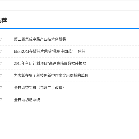
推荐
17
第二届集成电路产业技术创新奖
17
EEPROM存储芯片荣获“我用中国芯” 十佳芯
17
2015年科研计划项目“高速高精度数据转换器
17
为表彰在集团科技创新中作出突出贡献的单位
17
全自动塑封机（包含二手改造）
17
全自动切筋系统
论