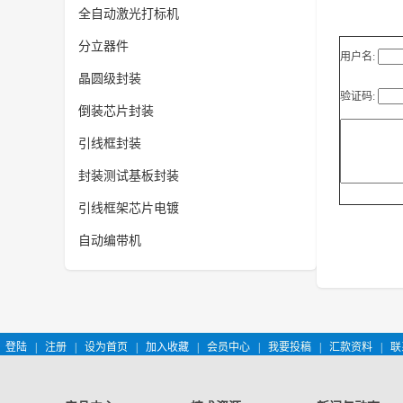
全自动激光打标机
分立器件
用户名:
晶圆级封装
验证码:
倒装芯片封装
引线框封装
封装测试基板封装
引线框架芯片电镀
自动编带机
登陆
|
注册
|
设为首页
|
加入收藏
|
会员中心
|
我要投稿
|
汇款资料
|
联