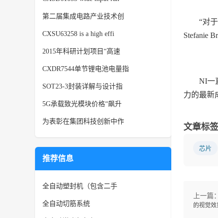
第二届集成电路产业技术创
“对
CXSU63258 is a high effi
Stefa
2015年科研计划项目“高速
CXDR7544单节锂电池电量指
NI
SOT23-3封装详解与设计指
力的最新成
5G承载致光模块价格“飙升
为表彰在集团科技创新中作
文章标
芯片
推荐信息
全自动塑封机（包含二手
上一篇
全自动切筋系统
的视觉效